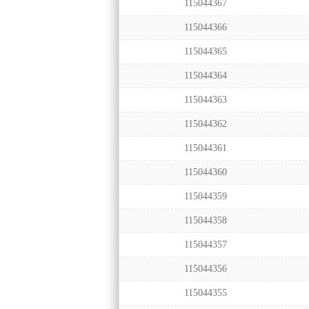
115044367
115044366
115044365
115044364
115044363
115044362
115044361
115044360
115044359
115044358
115044357
115044356
115044355