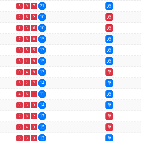
21
双
5
9
7
10
双
2
6
2
10
双
1
3
6
15
双
7
8
0
13
双
3
5
5
15
双
5
1
9
13
单
0
4
9
14
单
5
2
7
11
双
4
6
1
14
单
8
3
3
17
单
7
8
2
15
单
8
4
3
12
单
6
3
3