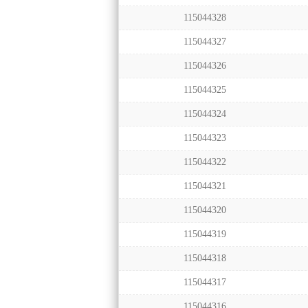
115044328
115044327
115044326
115044325
115044324
115044323
115044322
115044321
115044320
115044319
115044318
115044317
115044316