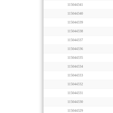
115044341
115044340
115044339
115044338
115044337
115044336
115044335
115044334
115044333
115044332
115044331
115044330
115044329