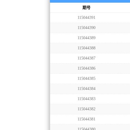
期号
115044391
115044390
115044389
115044388
115044387
115044386
115044385
115044384
115044383
115044382
115044381
115044380