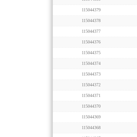
115044379
115044378
115044377
115044376
115044375
115044374
115044373
115044372
115044371
115044370
115044369
115044368