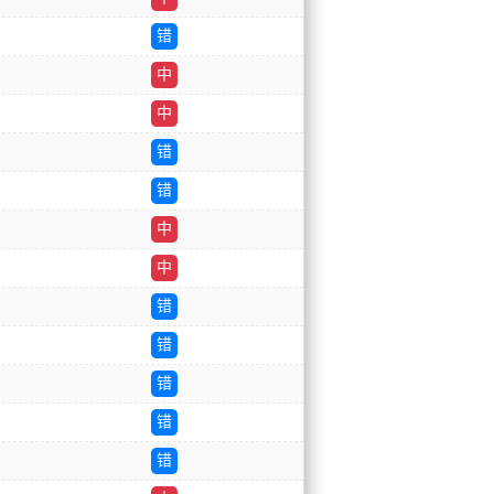
错
中
中
错
错
中
中
错
错
错
错
错