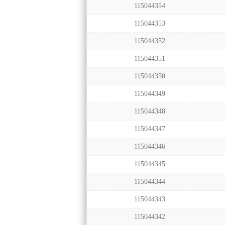
115044354
115044353
115044352
115044351
115044350
115044349
115044348
115044347
115044346
115044345
115044344
115044343
115044342