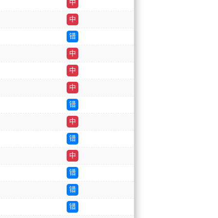
中
中
错
中
中
中
错
中
错
中
错
错
错