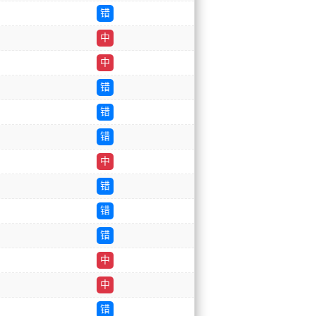
错
中
中
错
错
错
中
错
错
错
中
中
错