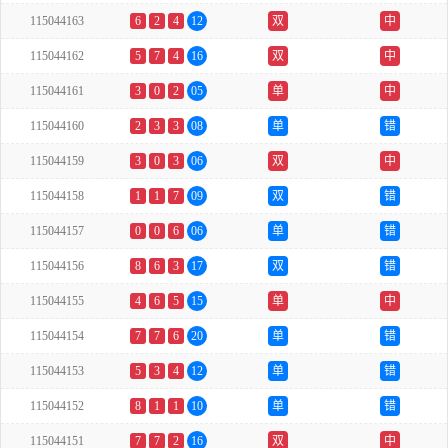
115044163
6
2
4
12
双
中
115044162
5
7
4
16
双
中
115044161
3
0
2
05
单
中
115044160
2
3
3
08
单
错
115044159
3
0
3
06
双
中
115044158
1
1
7
09
双
错
115044157
0
0
6
06
单
错
115044156
8
6
3
17
双
错
115044155
4
6
5
15
单
中
115044154
7
7
6
20
单
错
115044153
5
3
4
12
单
错
115044152
8
1
1
10
单
错
115044151
7
7
2
16
双
中