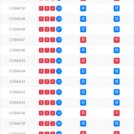
115044150
5
9
4
18
单
错
115044149
9
8
7
24
单
错
115044148
2
4
1
07
双
错
115044147
6
8
5
19
单
中
115044146
6
7
7
20
单
错
115044145
6
8
0
14
双
中
115044144
9
1
7
17
双
错
115044143
5
8
6
19
双
错
115044142
1
3
1
05
双
错
115044141
8
2
5
15
双
错
115044140
6
4
9
19
单
中
115044139
3
0
5
08
单
错