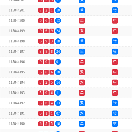
115044202
3
3
5
11
双
错
115044201
7
2
1
10
单
错
115044200
6
6
1
13
单
中
115044199
9
6
9
24
双
中
115044198
6
9
3
18
单
错
115044197
8
8
8
24
单
错
115044196
0
0
1
01
单
中
115044195
6
6
6
18
双
中
115044194
7
2
5
14
双
中
115044193
5
0
6
11
单
中
115044192
3
6
4
13
双
错
115044191
5
1
1
07
双
错
115044190
6
5
5
16
单
错