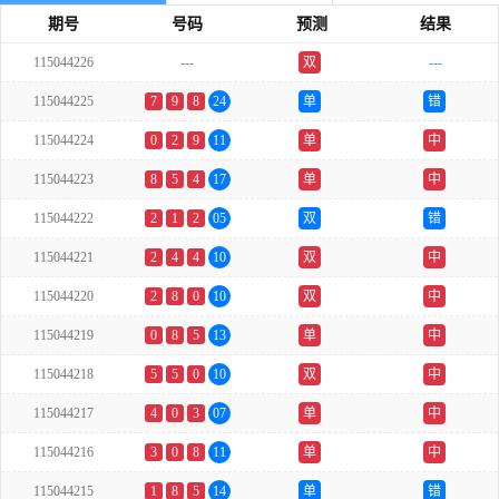
期号
号码
预测
结果
115044226
---
双
---
115044225
7
9
8
24
单
错
115044224
0
2
9
11
单
中
115044223
8
5
4
17
单
中
115044222
2
1
2
05
双
错
115044221
2
4
4
10
双
中
115044220
2
8
0
10
双
中
115044219
0
8
5
13
单
中
115044218
5
5
0
10
双
中
115044217
4
0
3
07
单
中
115044216
3
0
8
11
单
中
115044215
1
8
5
14
单
错