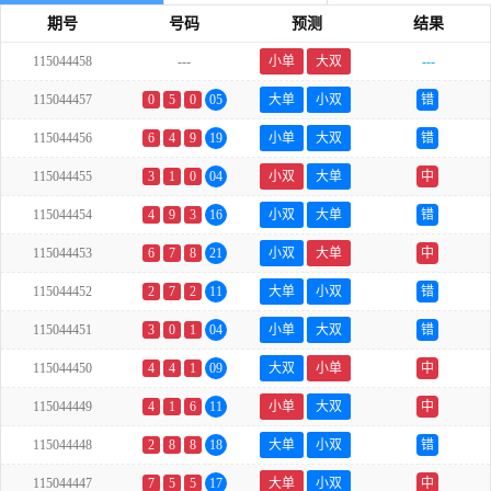
期号
号码
预测
结果
115044458
---
小单
大双
---
115044457
0
5
0
05
大单
小双
错
115044456
6
4
9
19
小单
大双
错
115044455
3
1
0
04
小双
大单
中
115044454
4
9
3
16
小双
大单
错
115044453
6
7
8
21
小双
大单
中
115044452
2
7
2
11
大单
小双
错
115044451
3
0
1
04
小单
大双
错
115044450
4
4
1
09
大双
小单
中
115044449
4
1
6
11
小单
大双
中
115044448
2
8
8
18
大单
小双
错
115044447
7
5
5
17
大单
小双
中