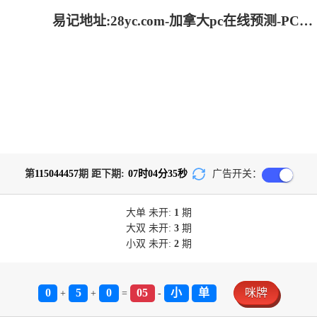
易记地址:28yc.com-加拿大pc在线预测-PC历史结果查询-飞飞28预测专业幸运28预测
第
115044457
期 距下期:
07
时
04
分
35
秒
广告开关：
大单
未开:
1
期
大双
未开:
3
期
小双
未开:
2
期
0
5
0
05
小
单
咪牌
+
+
=
-