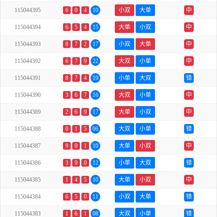
115044395
6
0
4
10
小双
大单
中
115044394
6
5
4
15
大单
小双
中
115044393
8
7
2
17
小双
大单
中
115044392
6
7
9
22
大双
小单
中
115044391
8
7
4
19
小单
大双
错
115044390
3
6
7
16
大双
小单
中
115044389
2
6
9
17
大单
小双
中
115044388
0
1
5
06
大双
小单
错
115044387
9
0
1
10
大单
小双
中
115044386
3
9
0
12
小单
大双
错
115044385
1
4
5
10
大单
小双
中
115044384
6
5
0
11
小双
大单
错
115044383
1
6
1
08
大双
小单
错