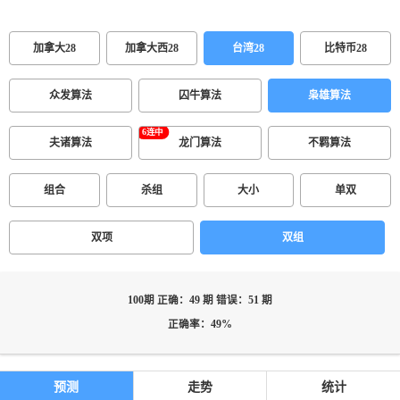
加拿大28
加拿大西28
台湾28
比特币28
众发算法
囚牛算法
枭雄算法
夫诸算法
龙门算法
不羁算法
组合
杀组
大小
单双
双项
双组
100期 正确：49 期 错误：51 期
正确率：49%
预测
走势
统计