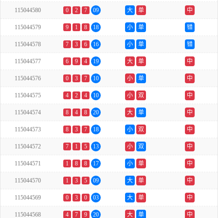
115044580
0
2
7
09
大
单
中
115044579
9
1
8
18
小
单
错
115044578
7
3
6
16
小
单
错
115044577
6
9
4
19
大
单
中
115044576
0
3
7
10
小
单
中
115044575
4
2
4
10
小
双
中
115044574
8
4
8
20
大
单
中
115044573
8
3
7
18
小
双
中
115044572
7
1
5
13
小
双
中
115044571
1
8
8
17
小
单
中
115044570
1
3
5
09
大
单
中
115044569
0
3
0
03
大
单
中
115044568
4
7
9
20
大
单
中