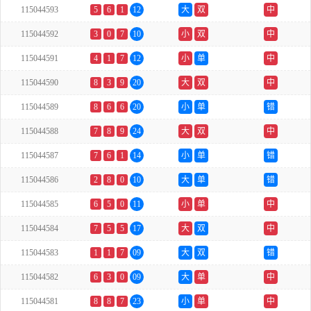
115044593
5
6
1
12
大
双
中
115044592
3
0
7
10
小
双
中
115044591
4
1
7
12
小
单
中
115044590
8
3
9
20
大
双
中
115044589
8
6
6
20
小
单
错
115044588
7
8
9
24
大
双
中
115044587
7
6
1
14
小
单
错
115044586
2
8
0
10
大
单
错
115044585
6
5
0
11
小
单
中
115044584
7
5
5
17
大
双
中
115044583
1
1
7
09
大
双
错
115044582
6
3
0
09
大
单
中
115044581
8
8
7
23
小
单
中