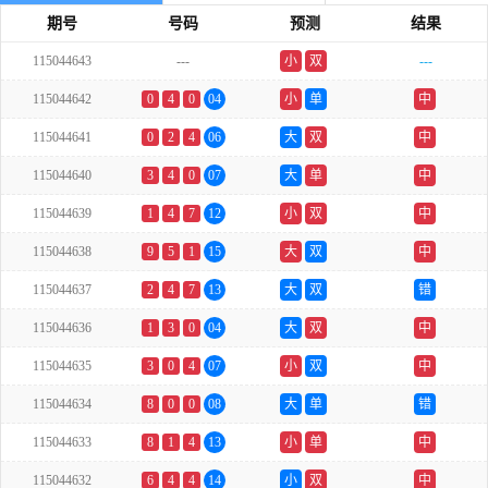
期号
号码
预测
结果
115044643
---
小
双
---
115044642
0
4
0
04
小
单
中
115044641
0
2
4
06
大
双
中
115044640
3
4
0
07
大
单
中
115044639
1
4
7
12
小
双
中
115044638
9
5
1
15
大
双
中
115044637
2
4
7
13
大
双
错
115044636
1
3
0
04
大
双
中
115044635
3
0
4
07
小
双
中
115044634
8
0
0
08
大
单
错
115044633
8
1
4
13
小
单
中
115044632
6
4
4
14
小
双
中