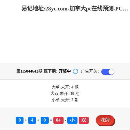
易记地址:28yc.com-加拿大pc在线预测-PC历史结果查询-飞飞28预测专业幸运28预测
第
115044642
期 距下期:
开奖中
广告开关：
大单
未开:
4
期
大双
未开:
10
期
小单
未开:
2
期
0
4
0
04
小
双
咪牌
+
+
=
-