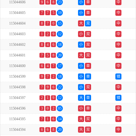
115044606
9
6
8
23
小
单
中
115044605
7
7
5
19
小
单
中
115044604
8
7
0
15
大
双
中
115044603
1
2
9
12
小
双
中
115044602
8
4
6
18
小
双
中
115044601
7
5
8
20
大
双
中
115044600
6
4
7
17
小
单
中
115044599
9
7
2
18
小
单
错
115044598
7
9
6
22
小
双
中
115044597
2
1
9
12
大
单
错
115044596
3
0
2
05
小
单
中
115044595
7
1
6
14
大
双
中
115044594
6
6
8
20
大
双
中