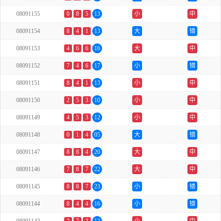
08091155
0
8
5
13
小
中
08091154
8
4
1
13
大
错
08091153
4
6
6
16
大
中
08091152
7
4
6
17
小
错
08091151
8
4
1
13
小
中
08091150
2
5
3
10
小
中
08091149
4
5
3
12
小
中
08091148
0
1
4
05
大
错
08091147
8
8
4
20
大
中
08091146
7
8
7
22
大
中
08091145
8
8
7
23
小
错
08091144
8
4
4
16
小
错