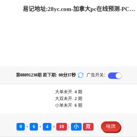
易记地址:28yc.com-加拿大pc在线预测-PC历史结果查询-飞飞28预测专业幸运28预测
第
08091230
期 距下期:
00
分
37
秒
广告开关：
大单
未开:
4
期
大双
未开:
2
期
小单
未开:
6
期
0
6
4
10
小
双
咪牌
+
+
=
-