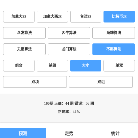
加拿大28
加拿大西28
台湾28
比特币28
众发算法
囚牛算法
枭雄算法
夫诸算法
龙门算法
不羁算法
组合
杀组
大小
单双
双项
双组
100期 正确：44 期 错误：56 期
正确率：44%
预测
走势
统计