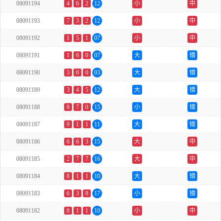
08091194
4
6
2
12
小
中
08091193
7
3
2
12
小
中
08091192
1
5
1
07
小
中
08091191
1
6
0
07
大
错
08091190
3
0
0
03
大
错
08091189
3
4
5
12
大
错
08091188
8
7
0
15
小
错
08091187
9
1
1
11
大
错
08091186
6
6
3
15
大
中
08091185
2
7
7
16
大
中
08091184
8
1
1
10
大
错
08091183
6
3
8
17
小
错
08091182
8
1
1
10
小
中