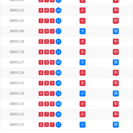
08091143
2
7
3
12
小
中
08091142
4
0
0
04
小
中
08091141
1
7
4
12
小
中
08091140
9
0
3
12
大
错
08091139
5
5
7
17
大
中
08091138
4
9
8
21
大
中
08091137
3
0
6
09
大
错
08091136
4
2
3
09
小
中
08091135
7
8
3
18
大
中
08091134
9
4
1
14
小
错
08091133
0
8
0
08
小
中
08091132
2
7
1
10
小
中
08091131
8
2
7
17
小
错