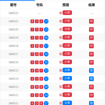
期号
号码
预测
结果
小双
3466522
---
殺
---
小双
3466521
8
1
4
13
殺
中
大双
3466520
7
5
3
15
殺
中
小单
3466519
2
5
1
08
殺
中
小双
3466518
3
9
5
17
殺
中
小双
3466517
7
4
5
16
殺
中
小单
3466516
5
5
6
16
殺
中
大单
3466515
4
4
7
15
殺
错
小单
3466514
4
1
6
11
殺
错
小单
3466513
0
8
0
08
殺
中
小单
3466512
5
3
6
14
殺
中
大单
3466511
4
5
8
17
殺
错