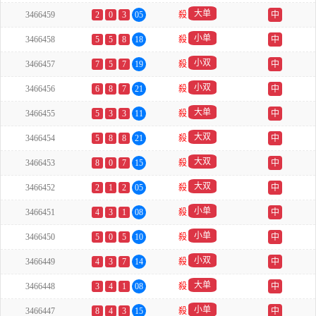
大单
3466459
2
0
3
05
殺
中
小单
3466458
5
5
8
18
殺
中
小双
3466457
7
5
7
19
殺
中
小双
3466456
6
8
7
21
殺
中
大单
3466455
5
3
3
11
殺
中
大双
3466454
5
8
8
21
殺
中
大双
3466453
8
0
7
15
殺
中
大双
3466452
2
1
2
05
殺
中
小单
3466451
4
3
1
08
殺
中
小单
3466450
5
0
5
10
殺
中
小双
3466449
4
3
7
14
殺
中
大单
3466448
3
4
1
08
殺
中
小单
3466447
8
4
3
15
殺
中