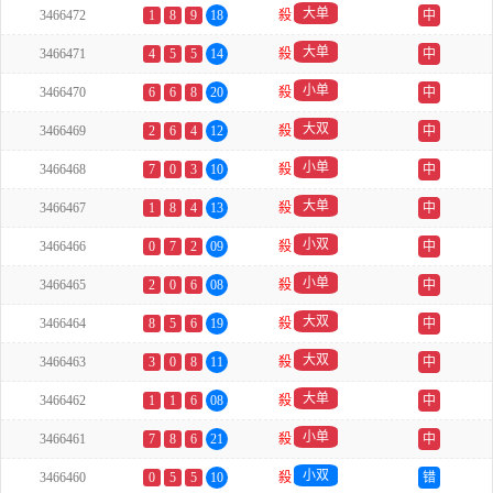
大单
3466472
1
8
9
18
殺
中
大单
3466471
4
5
5
14
殺
中
小单
3466470
6
6
8
20
殺
中
大双
3466469
2
6
4
12
殺
中
小单
3466468
7
0
3
10
殺
中
大单
3466467
1
8
4
13
殺
中
小双
3466466
0
7
2
09
殺
中
小单
3466465
2
0
6
08
殺
中
大双
3466464
8
5
6
19
殺
中
大双
3466463
3
0
8
11
殺
中
大单
3466462
1
1
6
08
殺
中
小单
3466461
7
8
6
21
殺
中
小双
3466460
0
5
5
10
殺
错