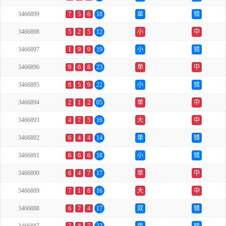
3466899
7
5
6
18
单
错
3466898
5
2
5
12
小
中
3466897
1
9
9
19
小
错
3466896
9
6
8
23
单
中
3466895
8
5
9
22
小
错
3466894
2
1
2
05
单
中
3466893
4
7
5
16
大
中
3466892
6
4
4
14
单
错
3466891
6
6
6
18
小
错
3466890
6
4
7
17
单
中
3466889
7
1
8
16
大
中
3466888
6
7
4
17
双
错