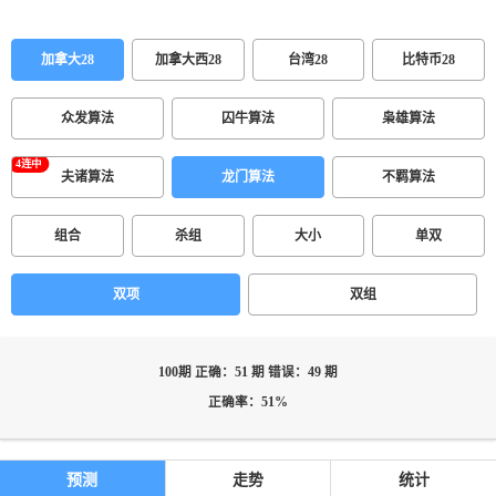
加拿大28
加拿大西28
台湾28
比特币28
众发算法
囚牛算法
枭雄算法
夫诸算法
龙门算法
不羁算法
组合
杀组
大小
单双
双项
双组
100期 正确：51 期 错误：49 期
正确率：51%
预测
走势
统计