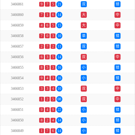
3466861
9
7
5
21
双
错
3466860
7
1
6
14
大
中
3466859
4
6
5
15
大
中
3466858
7
0
3
10
单
错
3466857
2
7
2
11
双
错
3466856
6
3
5
14
双
中
3466855
8
5
3
16
小
错
3466854
9
4
3
16
小
错
3466853
3
3
4
10
双
中
3466852
1
2
5
08
双
中
3466851
9
4
9
22
小
错
3466850
8
2
4
14
小
错
3466849
1
7
6
14
小
错