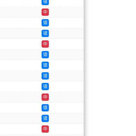
错
中
错
错
中
错
错
错
错
中
错
错
中