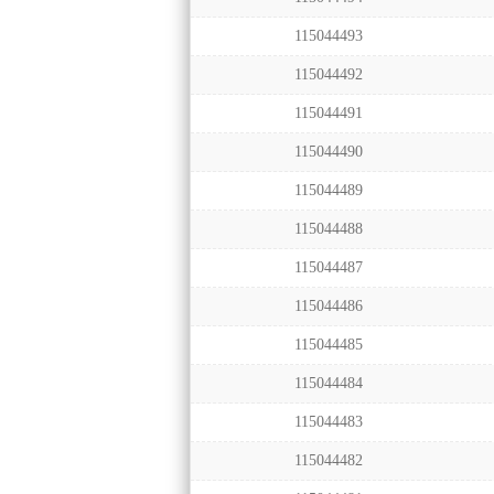
115044493
115044492
115044491
115044490
115044489
115044488
115044487
115044486
115044485
115044484
115044483
115044482