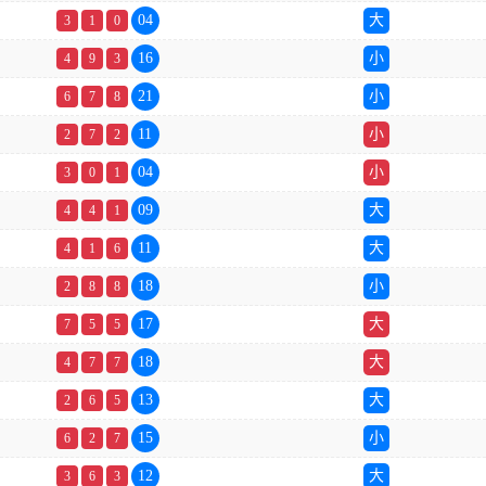
04
大
3
1
0
16
小
4
9
3
21
小
6
7
8
11
小
2
7
2
04
小
3
0
1
09
大
4
4
1
11
大
4
1
6
18
小
2
8
8
17
大
7
5
5
18
大
4
7
7
13
大
2
6
5
15
小
6
2
7
12
大
3
6
3