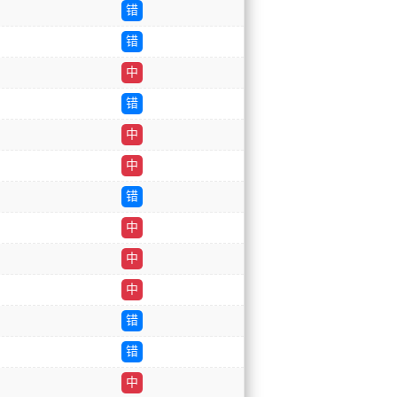
错
错
中
错
中
中
错
中
中
中
错
错
中