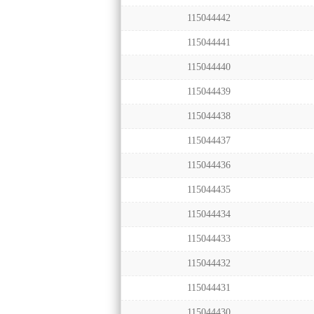
115044442
115044441
115044440
115044439
115044438
115044437
115044436
115044435
115044434
115044433
115044432
115044431
115044430