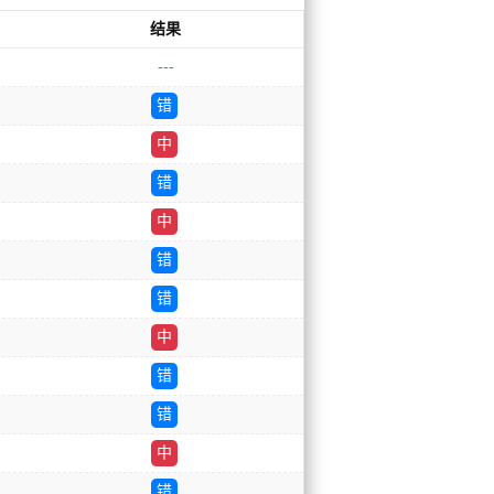
结果
---
错
中
错
中
错
错
中
错
错
中
错