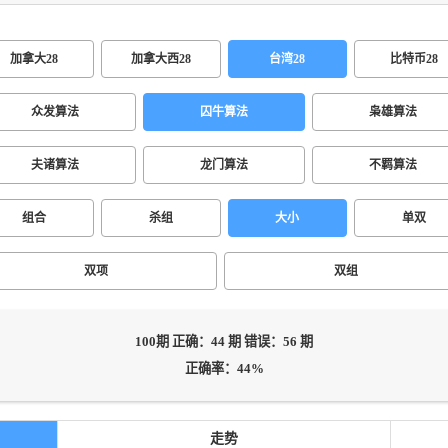
加拿大28
加拿大西28
台湾28
比特币28
众发算法
囚牛算法
枭雄算法
夫诸算法
龙门算法
不羁算法
组合
杀组
大小
单双
双项
双组
100期 正确：44 期 错误：56 期
正确率：44%
走势