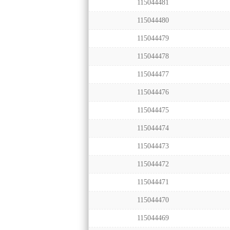
115044481
115044480
115044479
115044478
115044477
115044476
115044475
115044474
115044473
115044472
115044471
115044470
115044469