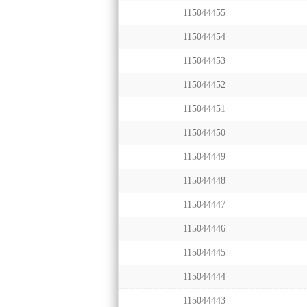
115044455
115044454
115044453
115044452
115044451
115044450
115044449
115044448
115044447
115044446
115044445
115044444
115044443