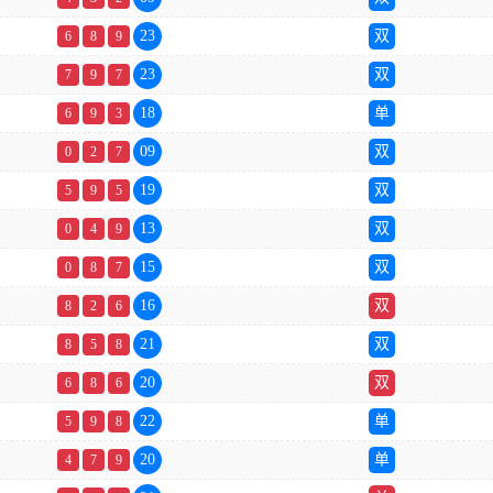
23
双
6
8
9
23
双
7
9
7
18
单
6
9
3
09
双
0
2
7
19
双
5
9
5
13
双
0
4
9
15
双
0
8
7
16
双
8
2
6
21
双
8
5
8
20
双
6
8
6
22
单
5
9
8
20
单
4
7
9