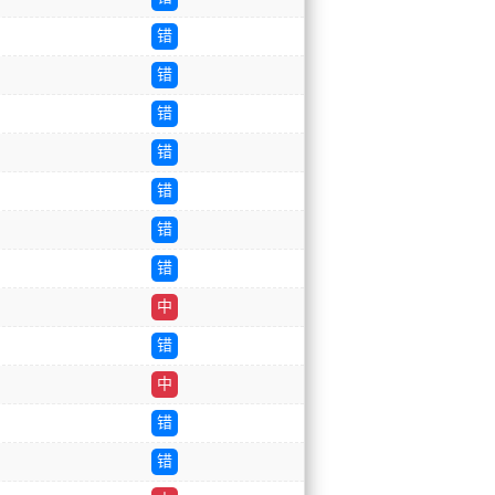
错
错
错
错
错
错
错
中
错
中
错
错