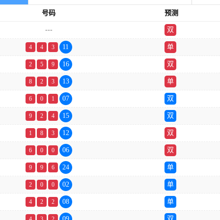
号码
预测
---
双
11
单
4
4
3
16
双
2
5
9
13
单
8
2
3
07
双
6
0
1
15
双
9
2
4
12
双
1
8
3
06
双
6
0
0
24
单
9
9
6
02
单
2
0
0
08
单
4
2
2
09
双
4
3
2