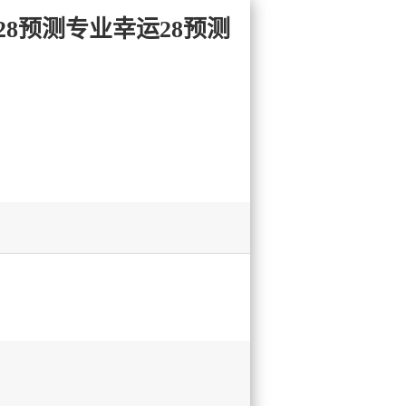
飞28预测专业幸运28预测