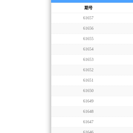
期号
61657
61656
61655
61654
61653
61652
61651
61650
61649
61648
61647
61646