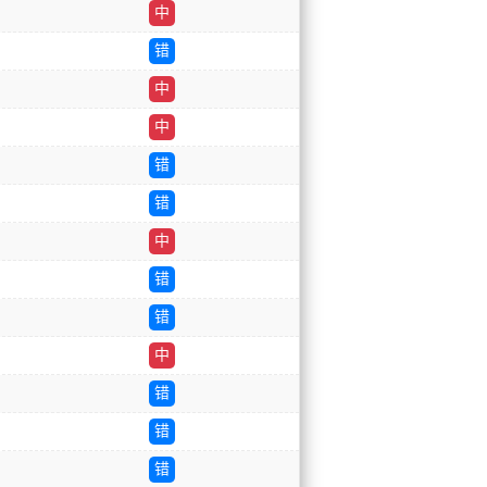
中
错
中
中
错
错
中
错
错
中
错
错
错