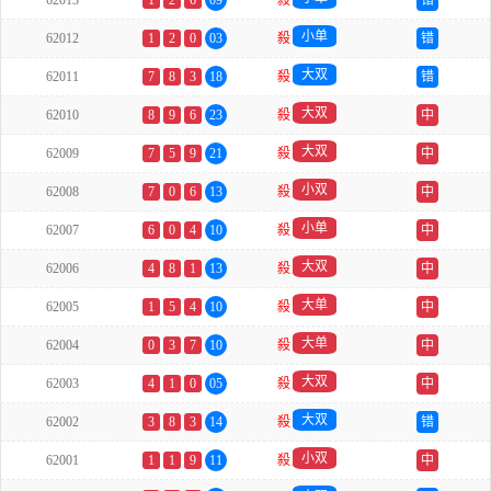
62013
1
2
6
09
殺
错
小单
62012
1
2
0
03
殺
错
大双
62011
7
8
3
18
殺
错
大双
62010
8
9
6
23
殺
中
大双
62009
7
5
9
21
殺
中
小双
62008
7
0
6
13
殺
中
小单
62007
6
0
4
10
殺
中
大双
62006
4
8
1
13
殺
中
大单
62005
1
5
4
10
殺
中
大单
62004
0
3
7
10
殺
中
大双
62003
4
1
0
05
殺
中
大双
62002
3
8
3
14
殺
错
小双
62001
1
1
9
11
殺
中