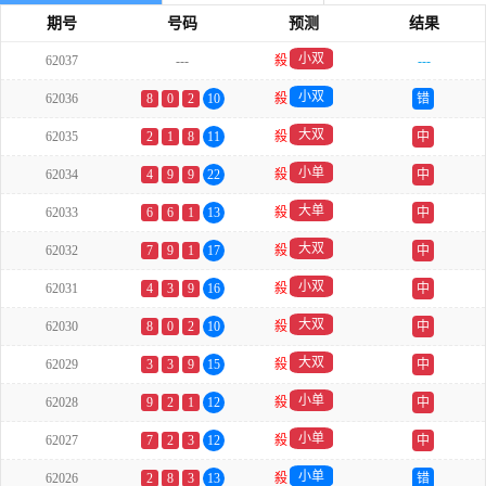
期号
号码
预测
结果
小双
62037
---
殺
---
小双
62036
8
0
2
10
殺
错
大双
62035
2
1
8
11
殺
中
小单
62034
4
9
9
22
殺
中
大单
62033
6
6
1
13
殺
中
大双
62032
7
9
1
17
殺
中
小双
62031
4
3
9
16
殺
中
大双
62030
8
0
2
10
殺
中
大双
62029
3
3
9
15
殺
中
小单
62028
9
2
1
12
殺
中
小单
62027
7
2
3
12
殺
中
小单
62026
2
8
3
13
殺
错