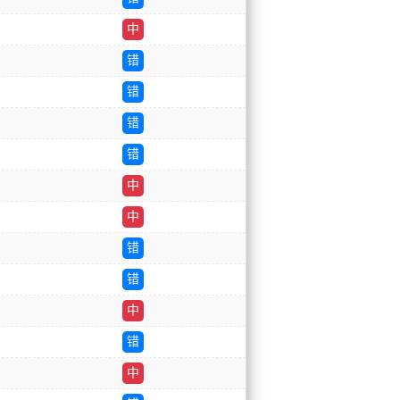
中
错
错
错
错
中
中
错
错
中
错
中