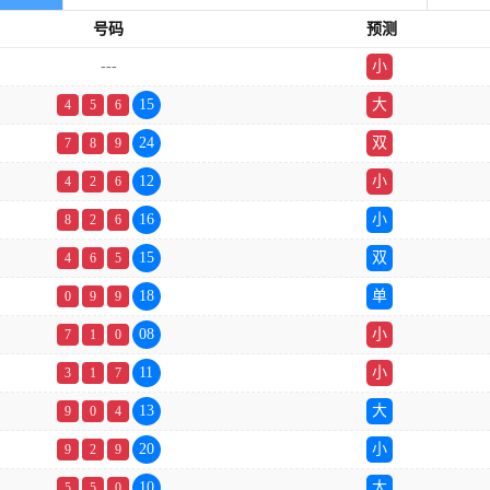
号码
预测
---
小
15
大
4
5
6
24
双
7
8
9
12
小
4
2
6
16
小
8
2
6
15
双
4
6
5
18
单
0
9
9
08
小
7
1
0
11
小
3
1
7
13
大
9
0
4
20
小
9
2
9
10
大
5
5
0