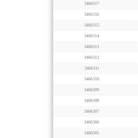
3466317
3466316
3466315
3466314
3466313
3466312
3466311
3466310
3466309
3466308
3466307
3466306
3466305