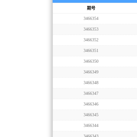
期号
3466354
3466353
3466352
3466351
3466350
3466349
3466348
3466347
3466346
3466345
3466344
3466343