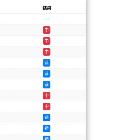
结果
---
中
中
中
错
错
错
中
中
错
错
错