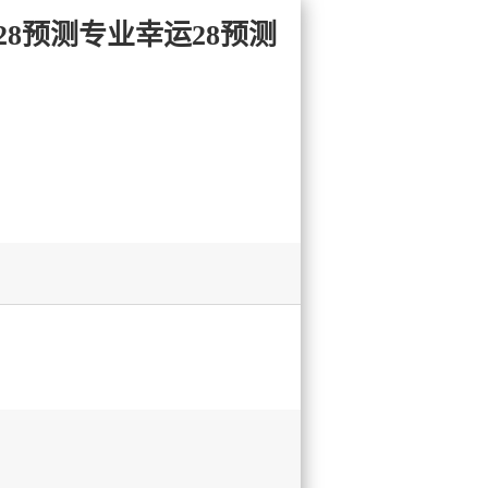
飞28预测专业幸运28预测