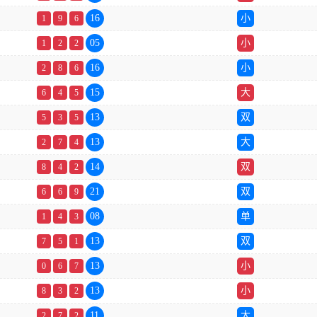
16
小
1
9
6
05
小
1
2
2
16
小
2
8
6
15
大
6
4
5
13
双
5
3
5
13
大
2
7
4
14
双
8
4
2
21
双
6
6
9
08
单
1
4
3
13
双
7
5
1
13
小
0
6
7
13
小
8
3
2
11
大
2
7
2