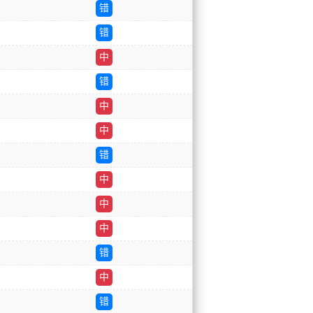
错
错
中
错
中
中
错
中
中
中
错
中
错