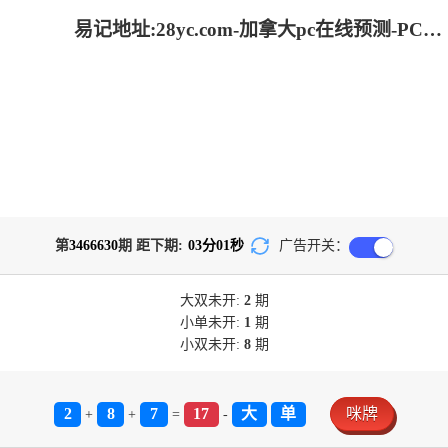
易记地址:28yc.com-加拿大pc在线预测-PC历史结果查询-飞飞28预测专业幸运28预测
第
3466630
期 距下期:
03
分
01
秒
广告开关：
大双
未开:
2
期
小单
未开:
1
期
小双
未开:
8
期
2
8
7
17
大
单
咪牌
+
+
=
-