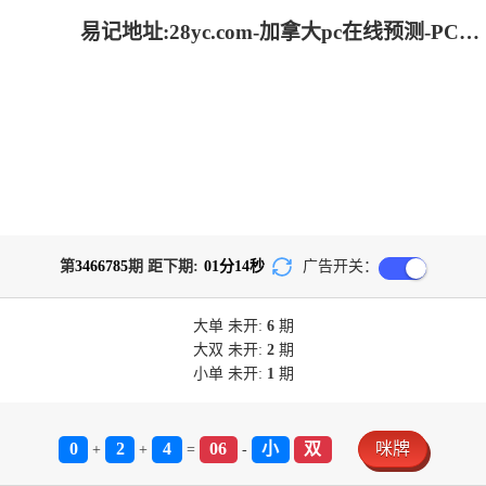
易记地址:28yc.com-加拿大pc在线预测-PC历史结果查询-飞飞28预测专业幸运28预测
第
3466785
期 距下期:
01
分
13
秒
广告开关：
大单
未开:
6
期
大双
未开:
2
期
小单
未开:
1
期
0
2
4
06
小
双
咪牌
+
+
=
-