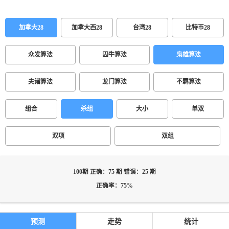
加拿大28
加拿大西28
台湾28
比特币28
众发算法
囚牛算法
枭雄算法
夫诸算法
龙门算法
不羁算法
组合
杀组
大小
单双
双项
双组
100期 正确：75 期 错误：25 期
正确率：75%
预测
走势
统计