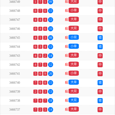
大双
3466749
1
7
1
09
殺
中
小单
3466748
8
7
0
15
殺
中
大单
3466747
4
4
4
12
殺
中
大双
3466746
0
4
6
10
殺
中
小双
3466745
4
1
3
08
殺
错
小单
3466744
6
3
4
13
殺
错
大单
3466743
4
8
2
14
殺
中
大单
3466742
4
7
1
12
殺
中
小单
3466741
5
6
9
20
殺
中
大单
3466740
7
0
8
15
殺
错
大双
3466739
2
8
3
13
殺
中
大双
3466738
7
4
7
18
殺
错
大单
3466737
7
2
5
14
殺
中