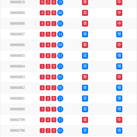
08060810
9
2
8
19
单
中
08060809
4
4
0
08
双
中
08060808
4
0
1
05
单
中
08060807
3
5
6
14
单
错
08060806
3
4
2
09
单
中
08060805
1
0
2
03
双
错
08060804
1
5
9
15
双
错
08060803
5
0
0
05
单
中
08060802
4
0
2
06
单
错
08060801
1
4
8
13
双
错
08060800
3
5
5
13
双
错
08060799
2
4
9
15
单
中
08060798
3
2
0
05
双
错