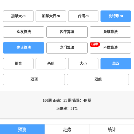
加拿大28
加拿大西28
台湾28
比特币28
众发算法
囚牛算法
枭雄算法
夫诸算法
龙门算法
不羁算法
组合
杀组
大小
单双
双项
双组
100期 正确：51 期 错误：49 期
正确率：51%
预测
走势
统计