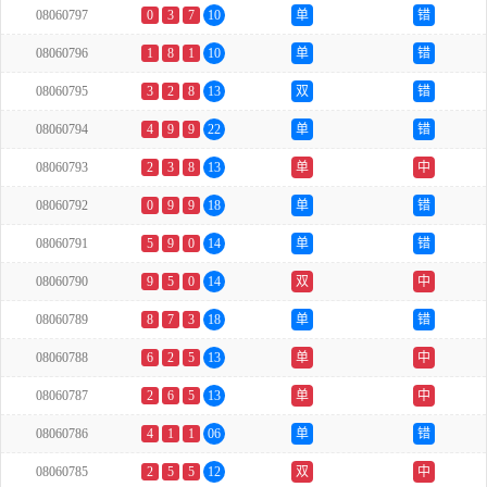
08060797
0
3
7
10
单
错
08060796
1
8
1
10
单
错
08060795
3
2
8
13
双
错
08060794
4
9
9
22
单
错
08060793
2
3
8
13
单
中
08060792
0
9
9
18
单
错
08060791
5
9
0
14
单
错
08060790
9
5
0
14
双
中
08060789
8
7
3
18
单
错
08060788
6
2
5
13
单
中
08060787
2
6
5
13
单
中
08060786
4
1
1
06
单
错
08060785
2
5
5
12
双
中