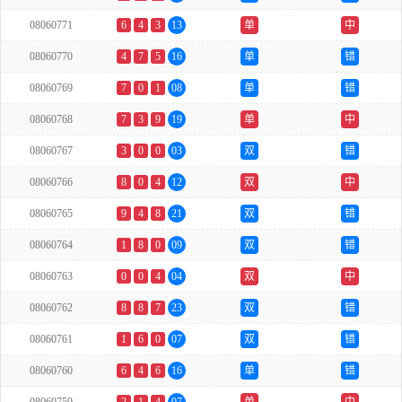
08060771
6
4
3
13
单
中
08060770
4
7
5
16
单
错
08060769
7
0
1
08
单
错
08060768
7
3
9
19
单
中
08060767
3
0
0
03
双
错
08060766
8
0
4
12
双
中
08060765
9
4
8
21
双
错
08060764
1
8
0
09
双
错
08060763
0
0
4
04
双
中
08060762
8
8
7
23
双
错
08060761
1
6
0
07
双
错
08060760
6
4
6
16
单
错