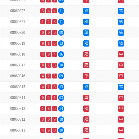
08060823
0
1
2
03
单
中
08060822
3
4
4
11
双
错
08060821
1
2
8
11
双
错
08060820
0
0
0
00
单
错
08060819
9
1
3
13
双
错
08060818
4
8
4
16
双
中
08060817
8
2
0
10
双
中
08060816
4
2
3
09
单
中
08060815
4
1
8
13
双
错
08060814
0
2
1
03
单
中
08060813
1
8
5
14
双
中
08060812
3
6
9
18
双
中
08060811
4
6
0
10
双
中