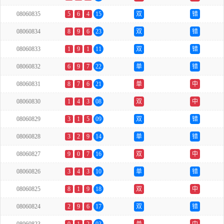
08060835
5
6
4
15
双
错
08060834
8
9
6
23
双
错
08060833
1
9
1
11
双
错
08060832
6
9
7
22
单
错
08060831
8
7
6
21
单
中
08060830
1
4
3
08
双
中
08060829
3
1
5
09
双
错
08060828
3
2
9
14
单
错
08060827
9
0
7
16
双
中
08060826
3
4
3
10
单
错
08060825
8
1
9
18
双
中
08060824
2
9
6
17
双
错