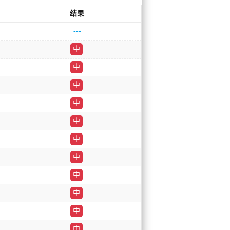
结果
---
中
中
中
中
中
中
中
中
中
中
中