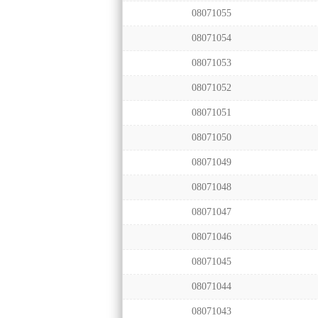
08071055
08071054
08071053
08071052
08071051
08071050
08071049
08071048
08071047
08071046
08071045
08071044
08071043