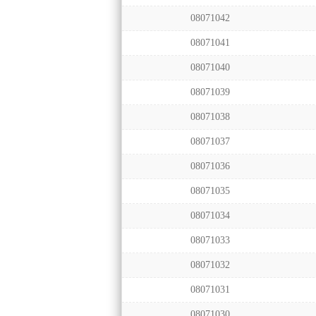
08071042
08071041
08071040
08071039
08071038
08071037
08071036
08071035
08071034
08071033
08071032
08071031
08071030