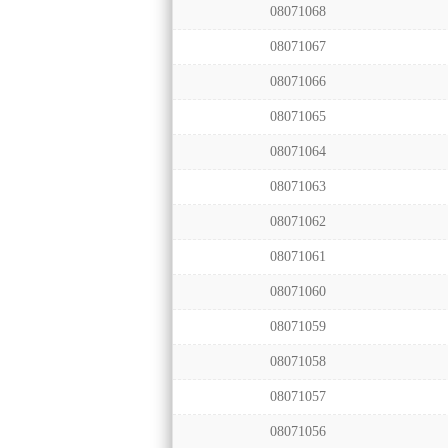
08071068
08071067
08071066
08071065
08071064
08071063
08071062
08071061
08071060
08071059
08071058
08071057
08071056