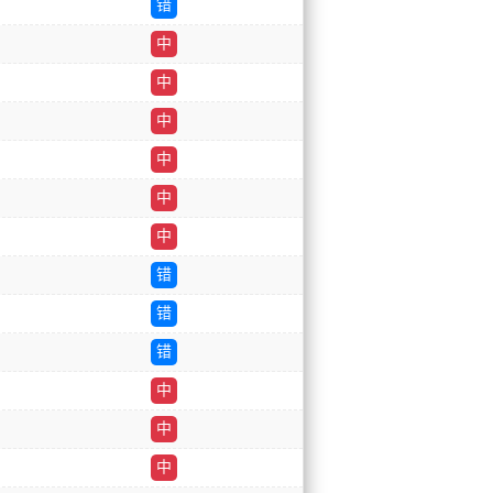
错
中
中
中
中
中
中
错
错
错
中
中
中