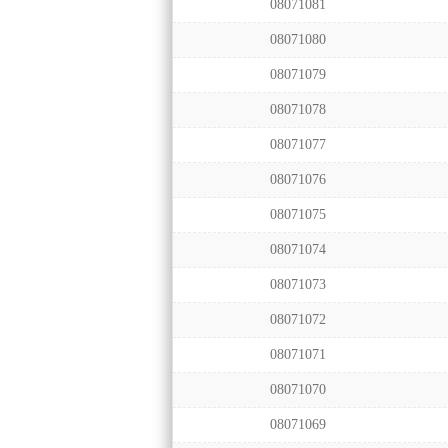
08071081
08071080
08071079
08071078
08071077
08071076
08071075
08071074
08071073
08071072
08071071
08071070
08071069