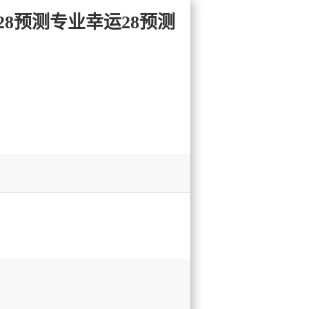
飞28预测专业幸运28预测