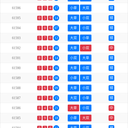
61596
6
7
4
17
小单
大双
错
61595
0
5
9
14
大单
小双
错
61594
1
0
6
07
大单
小双
错
61593
5
7
0
12
大双
小单
错
61592
2
8
0
10
大单
小双
中
61591
8
2
4
14
小双
大单
错
61590
5
7
4
16
大单
小双
错
61589
2
0
6
08
小单
大双
错
61588
2
6
1
09
大单
小双
错
61587
4
7
4
15
大双
小单
错
61586
8
4
9
21
大单
小双
中
61585
3
9
6
18
小单
大双
中