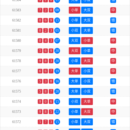
61584
9
2
0
11
大单
小双
错
61583
7
2
0
09
小单
大双
中
61582
0
6
9
15
小单
大双
错
61581
0
2
3
05
小双
大单
错
61580
0
4
3
07
大双
小单
中
61579
5
6
9
20
大双
小单
中
61578
9
8
3
20
小单
大双
中
61577
6
6
7
19
大单
小双
中
61576
5
3
8
16
大单
小双
错
61575
5
8
7
20
大单
小双
错
61574
9
0
6
15
小双
大单
中
61573
9
8
5
22
小单
大双
中
61572
5
7
3
15
小单
大双
错