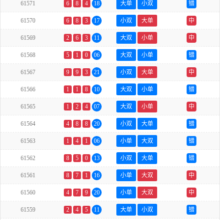
61571
6
8
4
18
大单
小双
错
61570
6
8
3
17
小双
大单
中
61569
2
6
3
11
大双
小单
中
61568
5
1
0
06
大双
小单
错
61567
9
9
3
21
小双
大单
中
61566
1
1
8
10
大双
小单
错
61565
1
2
4
07
大双
小单
中
61564
4
8
8
20
小双
大单
错
61563
1
4
1
06
小单
大双
错
61562
8
5
0
13
小双
大单
错
61561
8
7
1
16
小单
大双
中
61560
4
7
9
20
小单
大双
中
61559
2
4
5
11
大单
小双
错