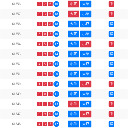
61558
2
2
6
10
小双
大单
中
61557
9
3
6
18
大双
小单
中
61556
7
3
8
18
大单
小双
错
61555
5
0
5
10
大双
小单
错
61554
4
5
3
12
大单
小双
中
61553
2
9
3
14
小双
大单
错
61552
4
5
6
15
小单
大双
错
61551
8
9
3
20
小双
大单
错
61550
1
2
5
08
大单
小双
中
61549
9
0
2
11
小双
大单
错
61548
7
1
5
13
小单
大双
中
61547
9
9
0
18
小单
大双
中
61546
4
3
5
12
小单
大双
错